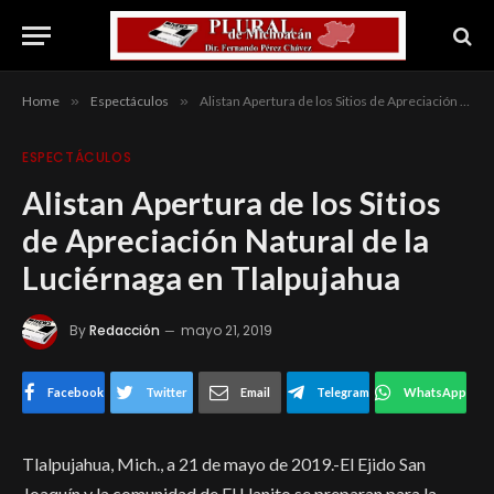
Home
»
Espectáculos
»
Alistan Apertura de los Sitios de Apreciación Natural de la Luciérnaga en Tlalpujahua
ESPECTÁCULOS
Alistan Apertura de los Sitios
de Apreciación Natural de la
Luciérnaga en Tlalpujahua
By
Redacción
mayo 21, 2019
Facebook
Twitter
Email
Telegram
WhatsApp
Tlalpujahua, Mich., a 21 de mayo de 2019.-El Ejido San
Joaquín y la comunidad de El Llanito se preparan para la