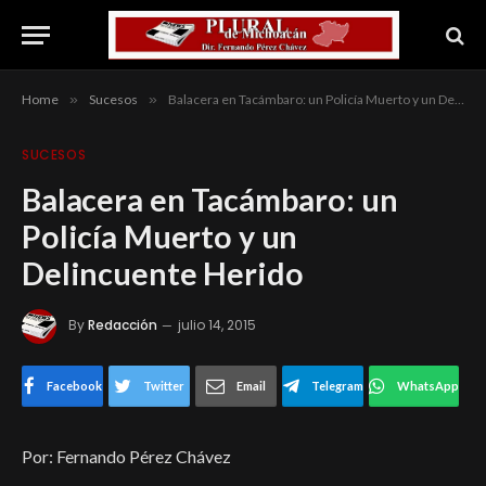
Home
»
Sucesos
»
Balacera en Tacámbaro: un Policía Muerto y un Delincuente Herido
SUCESOS
Balacera en Tacámbaro: un
Policía Muerto y un
Delincuente Herido
By
Redacción
julio 14, 2015
Facebook
Twitter
Email
Telegram
WhatsApp
Por: Fernando Pérez Chávez