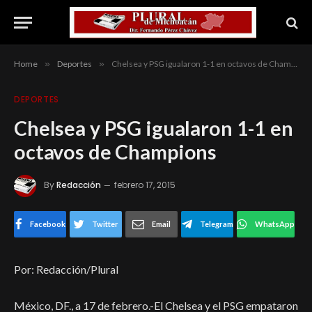
Home
»
Deportes
»
Chelsea y PSG igualaron 1-1 en octavos de Champions
DEPORTES
Chelsea y PSG igualaron 1-1 en
octavos de Champions
By
Redacción
febrero 17, 2015
Facebook
Twitter
Email
Telegram
WhatsApp
Por: Redacción/Plural
México, DF., a 17 de febrero.-El Chelsea y el PSG empataron