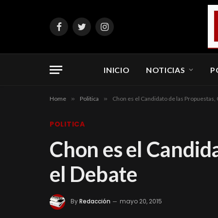
Facebook
Twitter
Instagram
INICIO
NOTICIAS
P
Home
»
Politica
»
Chon es el Candidato de las Propuestas,
POLITICA
Chon es el Candida
el Debate
By
Redacción
mayo 20, 2015