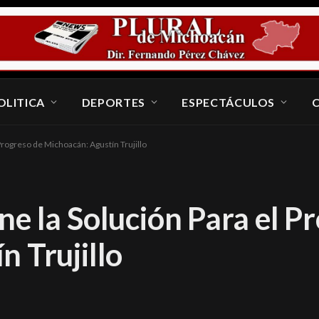
OLITICA
DEPORTES
ESPECTÁCULOS
Progreso de Michoacán: Agustín Trujillo
e la Solución Para el P
 Trujillo