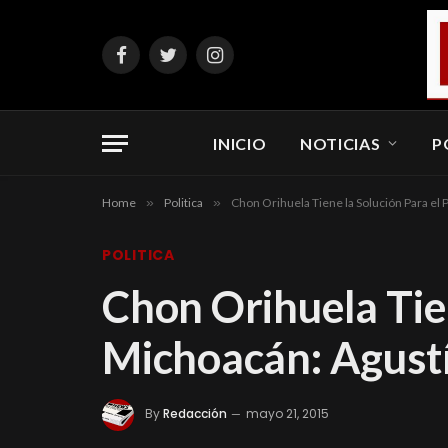
Facebook
Twitter
Instagram
INICIO
NOTICIAS
P
Home
»
Politica
»
Chon Orihuela Tiene la Solución Para el 
POLITICA
Chon Orihuela Tien
Michoacán: Agustín
By
Redacción
mayo 21, 2015