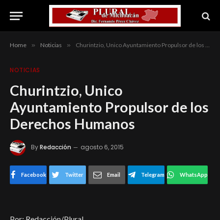
Home
»
Noticias
»
Churintzio, Unico Ayuntamiento Propulsor de los Derechos Humanos
NOTICIAS
Churintzio, Unico
Ayuntamiento Propulsor de los
Derechos Humanos
By
Redacción
agosto 6, 2015
Facebook
Twitter
Email
Telegram
WhatsApp
Por: Redacción/Plural