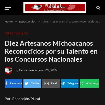
Home
»
Espectáculos
»
Diez Artesanos Michoacanos Reconocidos por su Talento en los Concursos Nacionales
ESPECTÁCULOS
Diez Artesanos Michoacanos
Reconocidos por su Talento en
los Concursos Nacionales
By
Redacción
junio 22, 2015
Facebook
Twitter
Email
Telegram
WhatsApp
Por: Redacción/Plural