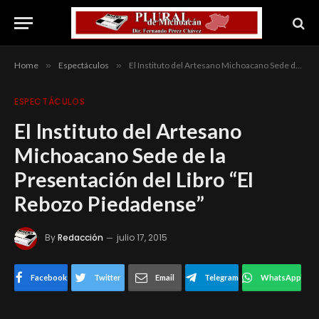
Home
»
Espectáculos
»
El Instituto del Artesano Michoacano Sede de la Presentación del Libro “El Rebozo Piedadense”
ESPECTÁCULOS
El Instituto del Artesano
Michoacano Sede de la
Presentación del Libro “El
Rebozo Piedadense”
By
Redacción
julio 17, 2015
Facebook
Twitter
Email
Telegram
WhatsApp