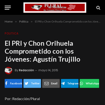
Home
»
Politica
»
El PRI y Chon Orihuela Comprometido con los Jóvenes: Agustín Trujillo
POLITICA
El PRI y Chon Orihuela
Comprometido con los
Jóvenes: Agustín Trujillo
By
Redacción
mayo 14, 2015
Facebook
Twitter
Email
Telegram
WhatsApp
Por: Redacción/Plural