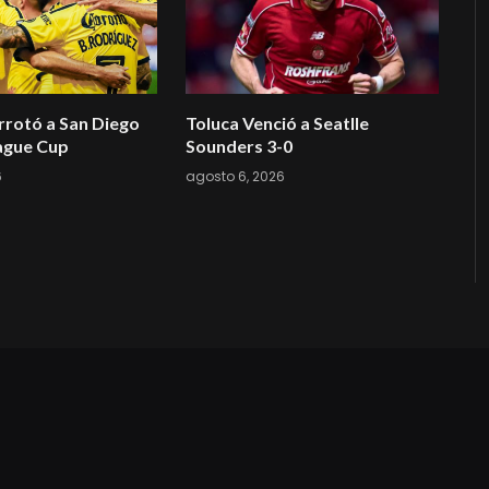
rotó a San Diego
Toluca Venció a Seatlle
eague Cup
Sounders 3-0
6
agosto 6, 2026