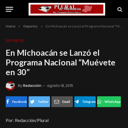
Home
»
Deportes
»
En Michoacán se Lanzó el Programa Nacional “Muévete en 30”
DEPORTES
En Michoacán se Lanzó el
Programa Nacional “Muévete
en 30”
By
Redacción
agosto 18, 2015
Facebook
Twitter
Email
Telegram
WhatsApp
Por: Redacción/Plural