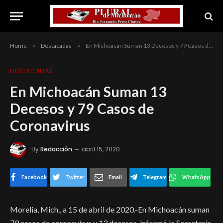
Home
»
Destacadas
»
En Michoacán Suman 13 Decesos y 79 Casos de Coronavirus
DESTACADAS
En Michoacán Suman 13
Decesos y 79 Casos de
Coronavirus
By
Redacción
abril 15, 2020
Facebook
Twitter
Email
Telegram
WhatsApp
Morelia, Mich., a 15 de abril de 2020.-En Michoacán suman
79 casos de coronavirus y 13 decesos, informó la Secretaría