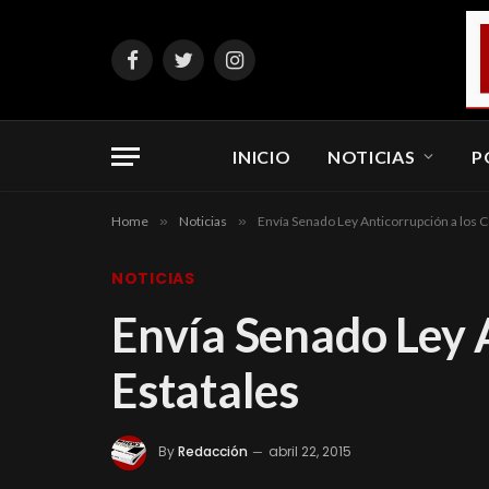
Facebook
Twitter
Instagram
INICIO
NOTICIAS
P
Home
»
Noticias
»
Envía Senado Ley Anticorrupción a los 
NOTICIAS
Envía Senado Ley 
Estatales
By
Redacción
abril 22, 2015