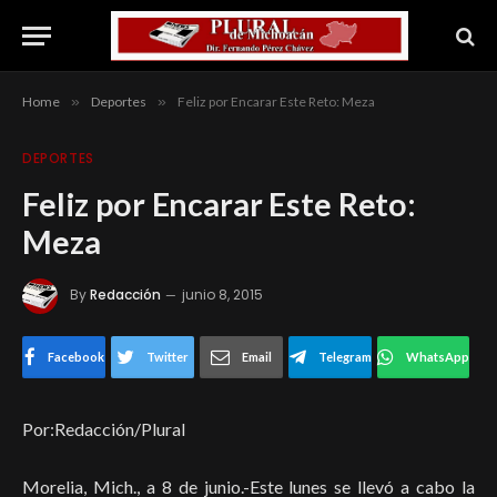
Home
»
Deportes
»
Feliz por Encarar Este Reto: Meza
DEPORTES
Feliz por Encarar Este Reto:
Meza
By
Redacción
junio 8, 2015
Facebook
Twitter
Email
Telegram
WhatsApp
Por:Redacción/Plural
Morelia, Mich., a 8 de junio.-Este lunes se llevó a cabo la