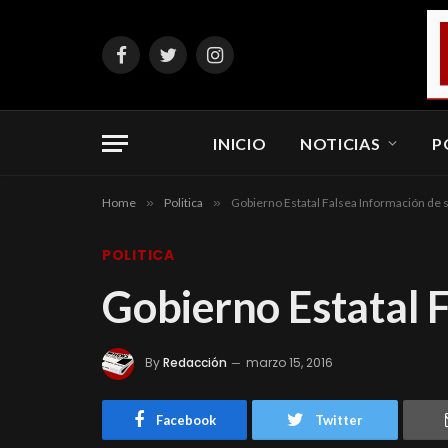
Facebook
Twitter
Instagram
INICIO
NOTICIAS
P
Home
»
Politica
»
Gobierno Estatal Falsea Información de 
POLITICA
Gobierno Estatal 
By
Redacción
marzo 15, 2016
Facebook
Twitter