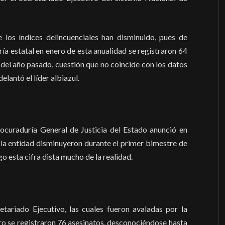
 los índices delincuenciales han disminuido, pues de
ía estatal en enero de esta anualidad se registraron 64
el año pasado, cuestión que no coincide con los datos
elantó el líder albiazul.
Procuraduría General de Justicia del Estado anunció en
la entidad disminuyeron durante el primer bimestre de
o esta cifra dista mucho de la realidad.
tariado Ejecutivo, las cuales fueron avaladas por la
ero se registraron 76 asesinatos, desconociéndose hasta