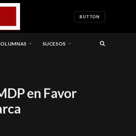
BUTTON
COLUMNAS
SUCESOS
0 MDP en Favor
arca