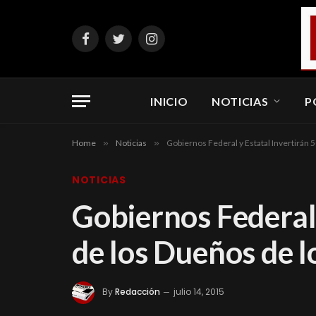
Facebook
Twitter
Instagram
INICIO
NOTICIAS
P
Home
»
Noticias
»
Gobiernos Federal y Estatal Invertirán 
NOTICIAS
Gobiernos Federal
de los Dueños de l
By
Redacción
julio 14, 2015