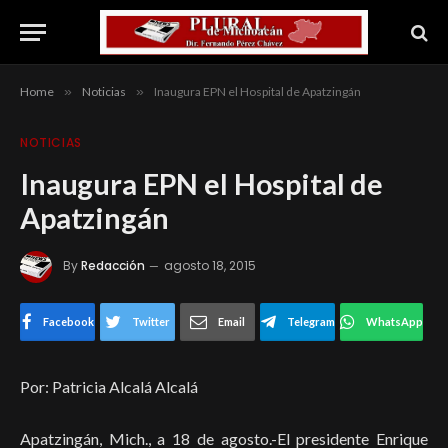
Home
»
Noticias
»
Inaugura EPN el Hospital de Apatzingán
NOTICIAS
Inaugura EPN el Hospital de
Apatzingán
By
Redacción
agosto 18, 2015
Facebook
Twitter
Email
Telegram
WhatsApp
Por: Patricia Alcalá Alcalá
Apatzingán, Mich., a 18 de agosto.-El presidente Enrique