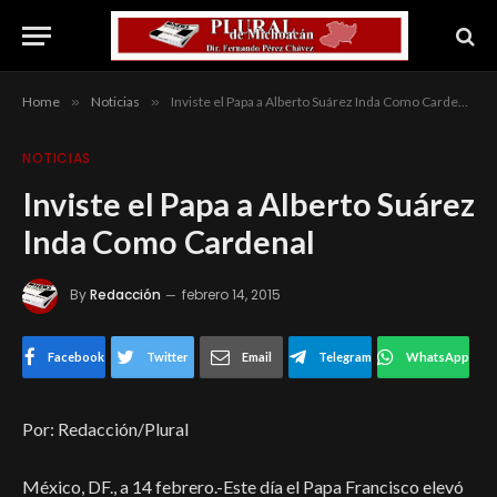
Home
»
Noticias
»
Inviste el Papa a Alberto Suárez Inda Como Cardenal
NOTICIAS
Inviste el Papa a Alberto Suárez
Inda Como Cardenal
By
Redacción
febrero 14, 2015
Facebook
Twitter
Email
Telegram
WhatsApp
Por: Redacción/Plural
México, DF., a 14 febrero.-Este día el Papa Francisco elevó