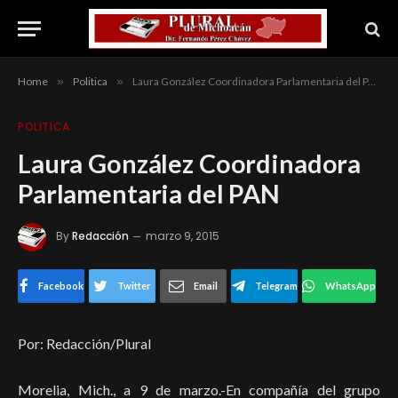
Home
»
Politica
»
Laura González Coordinadora Parlamentaria del PAN
POLITICA
Laura González Coordinadora
Parlamentaria del PAN
By
Redacción
marzo 9, 2015
Facebook
Twitter
Email
Telegram
WhatsApp
Por: Redacción/Plural
Morelia, Mich., a 9 de marzo.-En compañía del grupo