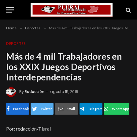
Home
»
Deportes
»
Más de 4 mil Trabajadores en los XXIX Juegos Deportivos Interdependencias
DEPORTES
Más de 4 mil Trabajadores en
los XXIX Juegos Deportivos
Interdependencias
By
Redacción
agosto 15, 2015
Facebook
Twitter
Email
Telegram
WhatsApp
Por: redacción/Plural