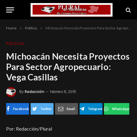
Home
»
Politica
»
Michoacán Necesita Proyectos Para Sector Agropecuario: Vega Casillas
POLITICA
Michoacán Necesita Proyectos
Para Sector Agropecuario:
Vega Casillas
By
Redacción
febrero 6, 2015
Facebook
Twitter
Email
Telegram
WhatsApp
Por: Redacción/Plural