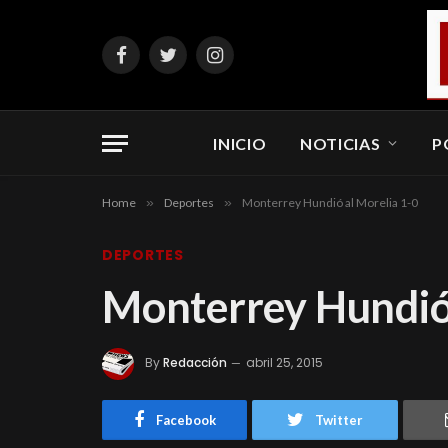
Facebook
Twitter
Instagram
INICIO
NOTICIAS
P
Home
»
Deportes
»
Monterrey Hundió al Morelia 1-0
DEPORTES
Monterrey Hundió 
By
Redacción
abril 25, 2015
Facebook
Twitter