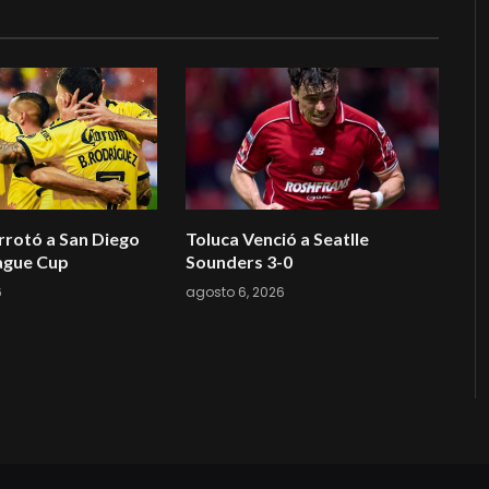
rotó a San Diego
Toluca Venció a Seatlle
eague Cup
Sounders 3-0
6
agosto 6, 2026