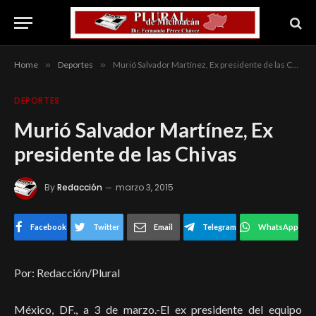
Home
»
Deportes
»
Murió Salvador Martínez, Ex presidente de las Chivas
DEPORTES
Murió Salvador Martínez, Ex
presidente de las Chivas
By
Redacción
marzo 3, 2015
Facebook
Twitter
Email
Telegram
WhatsApp
Por: Redacción/Plural
México, DF., a 3 de marzo.-El ex presidente del equipo