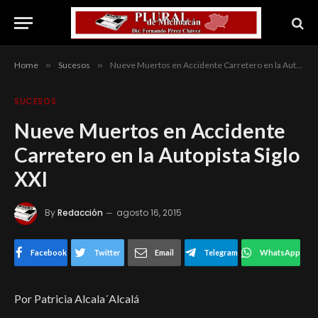
Home
»
Sucesos
»
Nueve Muertos en Accidente Carretero en la Autopista Siglo XXI
SUCESOS
Nueve Muertos en Accidente
Carretero en la Autopista Siglo
XXI
By
Redacción
agosto 16, 2015
Facebook
Twitter
Email
Telegram
WhatsApp
Por Patricia Alcala´Alcalá