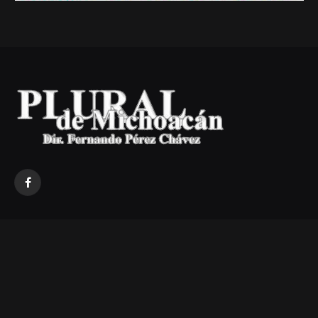
Facebook
© 2026 Plural de Michoacán . Desarrollo web ISC. Enrique Ramírez -
443 3 55 32 14
EL TÍO WEB
.