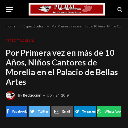
Home
»
Espectáculos
»
Por Primera vez en más de 10 Años, Niños Cantores de Morelia en el Palacio de Bellas Artes
ESPECTÁCULOS
Por Primera vez en más de 10
Años, Niños Cantores de
Morelia en el Palacio de Bellas
Artes
By
Redacción
abril 24, 2019
Facebook
Twitter
Email
Telegram
WhatsApp