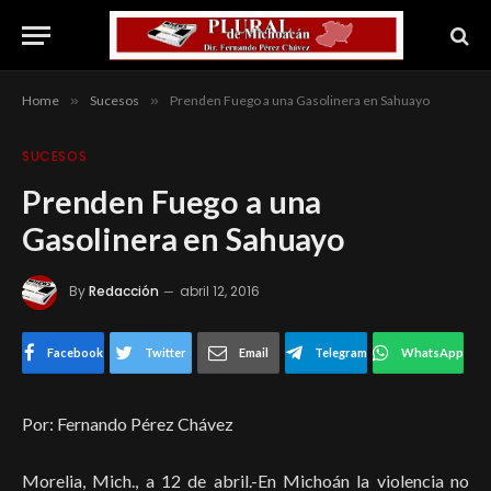
Home
»
Sucesos
»
Prenden Fuego a una Gasolinera en Sahuayo
SUCESOS
Prenden Fuego a una
Gasolinera en Sahuayo
By
Redacción
abril 12, 2016
Facebook
Twitter
Email
Telegram
WhatsApp
Por: Fernando Pérez Chávez
Morelia, Mich., a 12 de abril.-En Michoán la violencia no