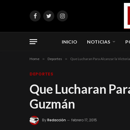
Facebook
Twitter
Instagram
INICIO
NOTICIAS
P
Home
»
Deportes
»
Que Lucharan Para Alcanzar la Victor
DEPORTES
Que Lucharan Para
Guzmán
By
Redacción
febrero 17, 2015