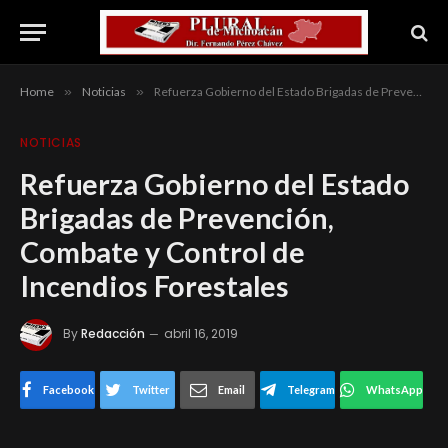
Home
»
Noticias
»
Refuerza Gobierno del Estado Brigadas de Prevención, Combate y Control de Incendios Forestales
NOTICIAS
Refuerza Gobierno del Estado
Brigadas de Prevención,
Combate y Control de
Incendios Forestales
By
Redacción
abril 16, 2019
Facebook
Twitter
Email
Telegram
WhatsApp