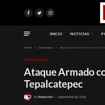
Facebook
Twitter
Instagram
INICIO
NOTICIAS
P
Home
»
Destacadas
»
Ataque Armado con Drones a Tres A
DESTACADAS
Ataque Armado co
Tepalcatepec
By
Redacción
septiembre 28, 2025