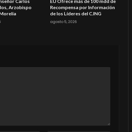
nseñor Carlos
EU Ofrece más de 100 mdd de
los, Arzobispo
Recompensa por Información
Morelia
de los Líderes del CJNG
6
agosto 5, 2026