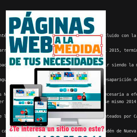
htémoc Cárdenas Solórzano, parece haber concluido con la
arrete Ruiz previo a la elección federal del 2015, termin
pacios de representación y que, pese a seguir siendo la 
agudizado la crisis del PRD después de la desaparición d
s Navarrete de la dirigencia nacional era necesaria a ef
er nacional del PRD el 25 de noviembre de ese mismo 2014
e la originaron, mismos que habían sido planteados por C
 cargo; también puso fin a la actitud de desdén de Nueva