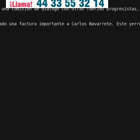
 una comisión de diálogo con otras fuerzas progresistas,
ado una factura importante a Carlos Navarrete. Este yerr