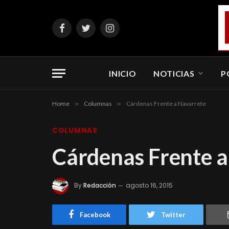
Facebook
Twitter
Instagram
INICIO
NOTICIAS
P
Home
»
Columnas
»
Cárdenas Frente a Navarrete
COLUMNAS
Cárdenas Frente a
By
Redacción
agosto 16, 2015
Facebook
Twitter