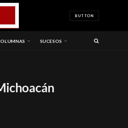
BUTTON
COLUMNAS
SUCESOS
 Michoacán