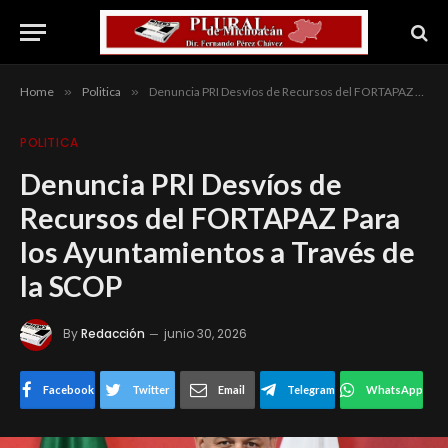
Home
»
Politica
»
Denuncia PRI Desvíos de Recursos del FORTAPAZ Para los Ayuntamientos a Través de la SCOP
POLITICA
Denuncia PRI Desvíos de
Recursos del FORTAPAZ Para
los Ayuntamientos a Través de
la SCOP
By
Redacción
junio 30, 2026
Facebook
Twitter
Email
Telegram
WhatsApp