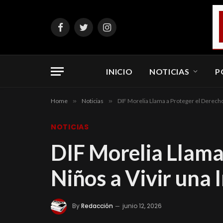
Facebook
Twitter
Instagram
INICIO
NOTICIAS
P
Home
»
Noticias
»
DIF Morelia Llama a Proteger el Derecho d
NOTICIAS
DIF Morelia Llama
Niños a Vivir una I
By
Redacción
junio 12, 2026