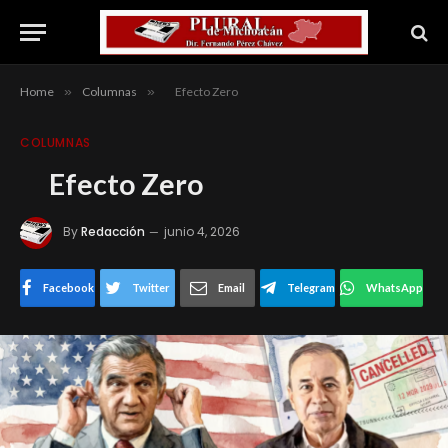
Home
»
Columnas
»
Efecto Zero
COLUMNAS
Efecto Zero
By
Redacción
junio 4, 2026
Facebook
Twitter
Email
Telegram
WhatsApp