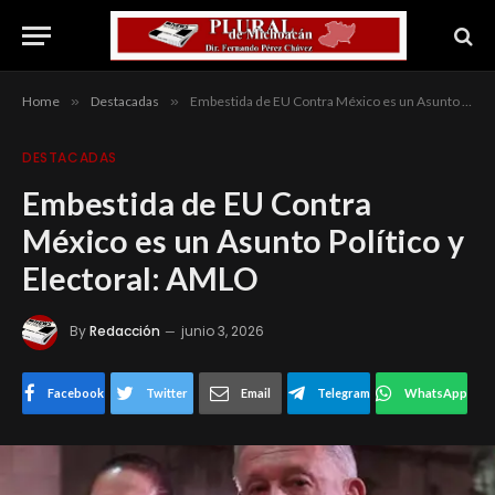
Home
»
Destacadas
»
Embestida de EU Contra México es un Asunto Político y Electoral: AMLO
DESTACADAS
Embestida de EU Contra
México es un Asunto Político y
Electoral: AMLO
By
Redacción
junio 3, 2026
Facebook
Twitter
Email
Telegram
WhatsApp