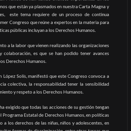
smos que están ya plasmados en nuestra Carta Magna y
ales, este tema requiere de un proceso de continua
Primer Congreso que reúne a expertos en la materia para
íticas públicas incluyan a los Derechos Humanos.
to a la labor que vienen realizando las organizaciones
o y colaboración, es que se han podido tener avances
de los Derechos Humanos.
án López Solís, manifestó que este Congreso convoca a
a colectiva, la responsabilidad tener la sensibilidad
miento y respeto a los Derechos Humanos.
 ha exigido que todas las acciones de su gestión tengan
n el Programa Estatal de Derechos Humanos, en políticas
o a los derechos de las niñas, niños y adolescentes, en
 evitar formas de discriminación, entre otras tareas que