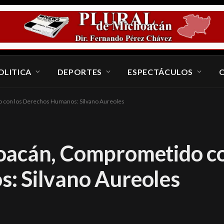
OLITICA
DEPORTES
ESPECTÁCULOS
 con los Derechos Humanos: Silvano Aureoles
oacán, Comprometido co
: Silvano Aureoles