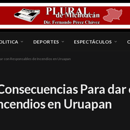
OLITICA
DEPORTES
ESPECTÁCULOS
dar con Responsables de Incendios en Uruapan
 Consecuencias Para dar
ncendios en Uruapan