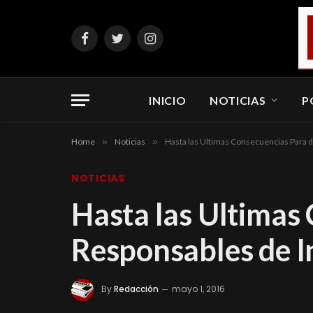
Facebook
Twitter
Instagram
INICIO
NOTICIAS
P
Home
»
Noticias
»
Hasta las Ultimas Consecuencias Para 
NOTICIAS
Hasta las Ultimas
Responsables de I
By
Redacción
mayo 1, 2016