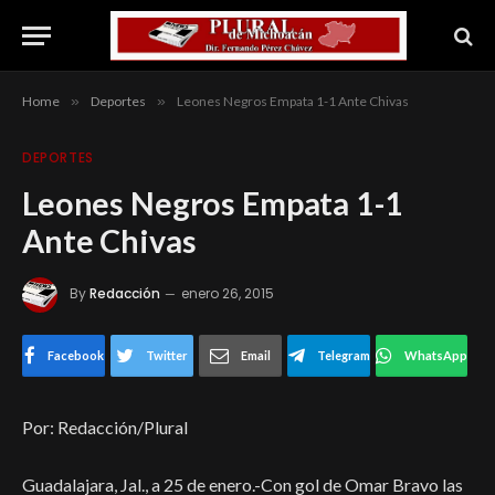
Home
»
Deportes
»
Leones Negros Empata 1-1 Ante Chivas
DEPORTES
Leones Negros Empata 1-1
Ante Chivas
By
Redacción
enero 26, 2015
Facebook
Twitter
Email
Telegram
WhatsApp
Por: Redacción/Plural
Guadalajara, Jal., a 25 de enero.-Con gol de Omar Bravo las