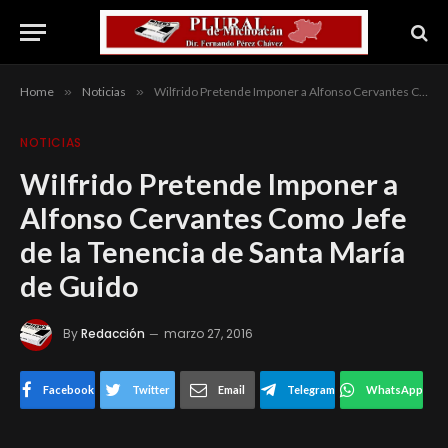
Home
»
Noticias
»
Wilfrido Pretende Imponer a Alfonso Cervantes Como Jefe de la Tenencia de Santa María de Guido
NOTICIAS
Wilfrido Pretende Imponer a
Alfonso Cervantes Como Jefe
de la Tenencia de Santa María
de Guido
By
Redacción
marzo 27, 2016
Facebook
Twitter
Email
Telegram
WhatsApp