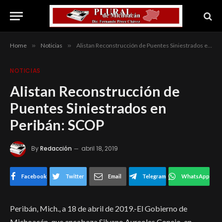
Home
»
Noticias
»
Alistan Reconstrucción de Puentes Siniestrados en Peribán: SCOP
NOTICIAS
Alistan Reconstrucción de
Puentes Siniestrados en
Peribán: SCOP
By
Redacción
abril 18, 2019
Facebook
Twitter
Email
Telegram
WhatsApp
Peribán, Mich., a 18 de abril de 2019.-El Gobierno de
Michoacán, que encabeza Silvano Aureoles Conejo, en