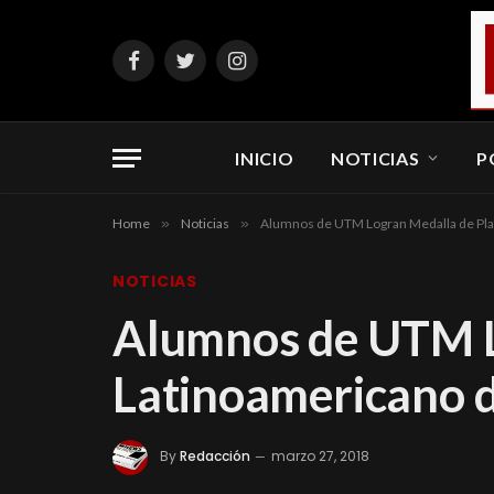
Facebook
Twitter
Instagram
INICIO
NOTICIAS
P
Home
»
Noticias
»
Alumnos de UTM Logran Medalla de Plat
NOTICIAS
Alumnos de UTM L
Latinoamericano d
By
Redacción
marzo 27, 2018