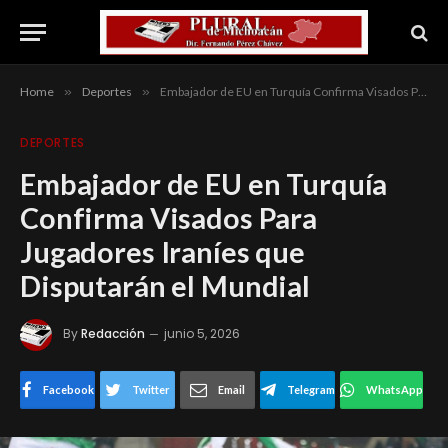
Home
»
Deportes
»
Embajador de EU en Turquía Confirma Visados Para Jugadores Iraníes que Disputarán el Mundial
DEPORTES
Embajador de EU en Turquía
Confirma Visados Para
Jugadores Iraníes que
Disputarán el Mundial
By
Redacción
junio 5, 2026
Facebook
Twitter
Email
Telegram
WhatsApp