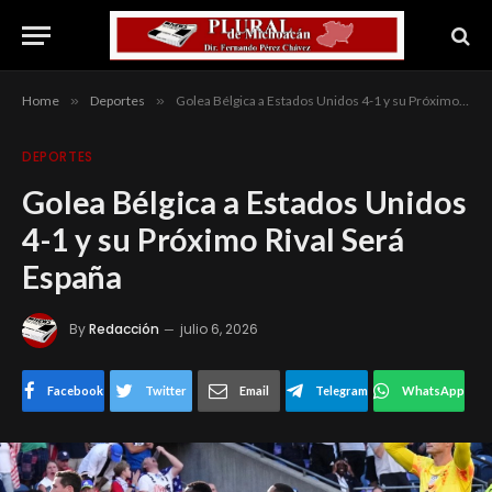
Home
»
Deportes
»
Golea Bélgica a Estados Unidos 4-1 y su Próximo Rival Será España
DEPORTES
Golea Bélgica a Estados Unidos
4-1 y su Próximo Rival Será
España
By
Redacción
julio 6, 2026
Facebook
Twitter
Email
Telegram
WhatsApp