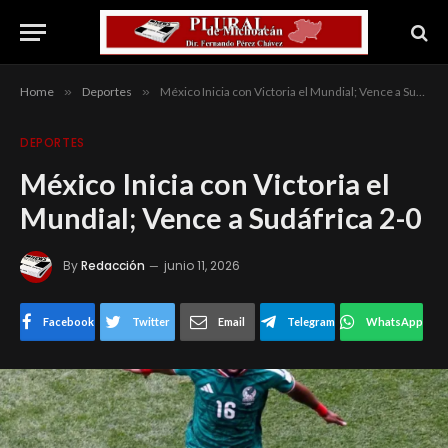
Home
»
Deportes
»
México Inicia con Victoria el Mundial; Vence a Sudáfrica 2-0
DEPORTES
México Inicia con Victoria el
Mundial; Vence a Sudáfrica 2-0
By
Redacción
junio 11, 2026
Facebook
Twitter
Email
Telegram
WhatsApp